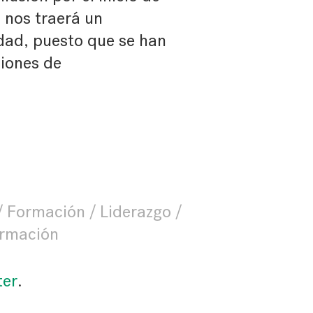
 nos traerá un
idad, puesto que se han
ciones de
Formación
Liderazgo
rmación
ter
.