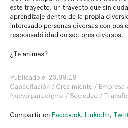
este trayecto, un trayecto que sin duda
aprendizaje dentro de la propia divers
interesado personas diversas con posi
responsabilidad en sectores diversos.
¿Te animas?
Publicado el
20.09.19
Capacitación
Crecimiento
Empresa
Nuevo paradigma
Sociedad
Transfo
Compartir en
Facebook
,
LinkedIn
,
Twit