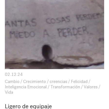
02.12.24
Cambio
Crecimiento
creencias
Felicidad
Inteligencia Emocional
Transformación
Valores
Vida
Ligero de equipaje