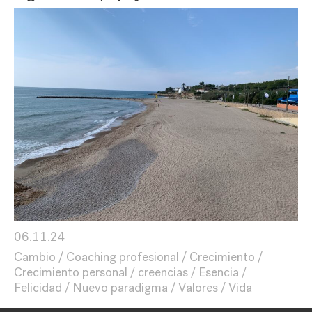
06.11.24
Cambio
Coaching profesional
Crecimiento
Crecimiento personal
creencias
Esencia
Felicidad
Nuevo paradigma
Valores
Vida