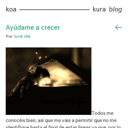
koa
kura
blog
←
Ayúdame a crecer
Por
Jordi Vilá
Todos me
conocéis bien, así que me vais a permitir que no me
identifique hasta el final de estas líneas ya que, por lo