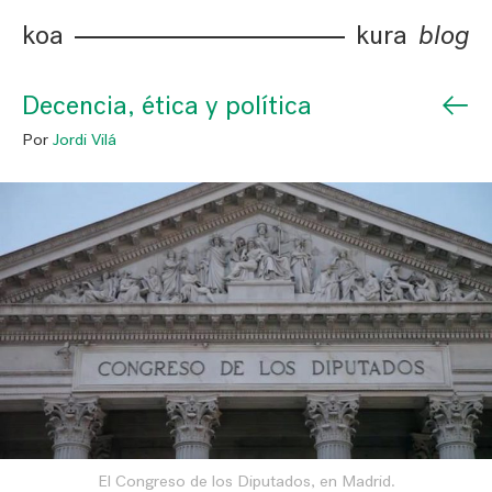
koa
kura
blog
←
Decencia, ética y política
Por
Jordi Vilá
El Congreso de los Diputados, en Madrid.