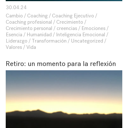
30.04.24
Cambio
Coaching
Coaching Ejecutivo
Coaching profesional
Crecimiento
Crecimiento personal
creencias
Emociones
Esencia
Humanidad
Inteligencia Emocional
Liderazgo
Transformación
Uncategorized
Valores
Vida
Retiro: un momento para la reflexión