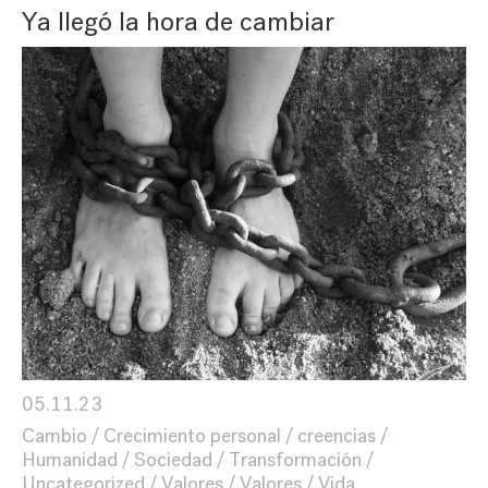
Ya llegó la hora de cambiar
05.11.23
Cambio
Crecimiento personal
creencias
Humanidad
Sociedad
Transformación
Uncategorized
Valores
Valores
Vida