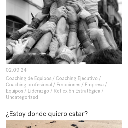
02.09.24
Coaching de Equipos
Coaching Ejecutivo
Coaching profesional
Emociones
Empresa
Equipos
Liderazgo
Reflexión Estratégica
Uncategorized
¿Estoy donde quiero estar?