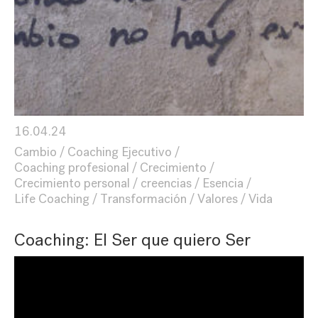
16.04.24
Cambio
Coaching Ejecutivo
Coaching profesional
Crecimiento
Crecimiento personal
creencias
Esencia
Life Coaching
Transformación
Valores
Vida
Coaching: El Ser que quiero Ser