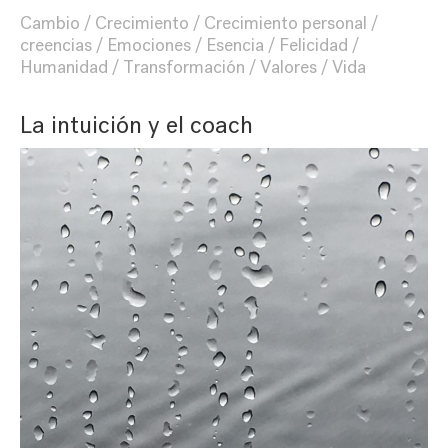
Cambio
Crecimiento
Crecimiento personal
creencias
Emociones
Esencia
Felicidad
Humanidad
Transformación
Valores
Vida
La intuición y el coach