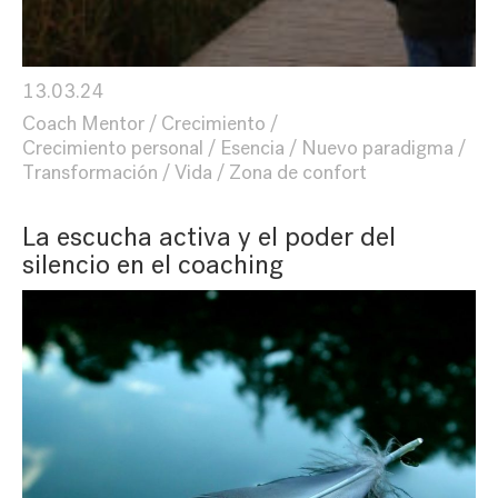
13.03.24
Coach Mentor
Crecimiento
Crecimiento personal
Esencia
Nuevo paradigma
Transformación
Vida
Zona de confort
La escucha activa y el poder del
silencio en el coaching