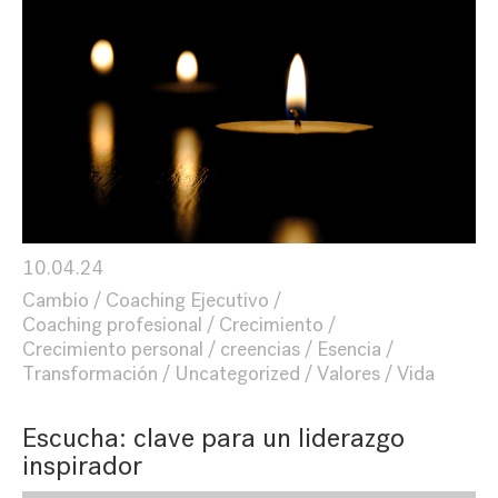
10.04.24
Cambio
Coaching Ejecutivo
Coaching profesional
Crecimiento
Crecimiento personal
creencias
Esencia
Transformación
Uncategorized
Valores
Vida
Escucha: clave para un liderazgo
inspirador