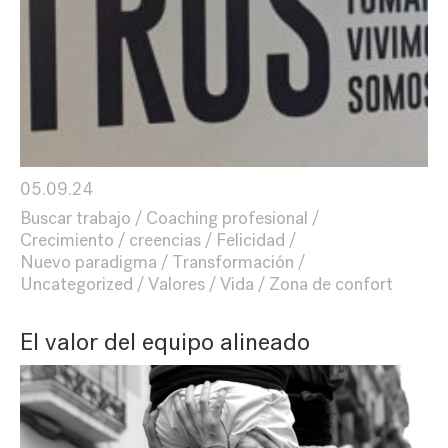
05.09.24
Buscar trabajo
Coaching profesional
Crecimiento
creencias
Felicidad
Nuevo paradigma
Transformación
Uncategorized
Valores
Vida
Zona de confort
El valor del equipo alineado