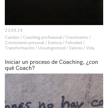
23.04.24
Cambio
Coaching profesional
Crecimiento
Crecimiento personal
Esencia
Felicidad
Transformación
Uncategorized
Valores
Vida
Iniciar un proceso de Coaching, ¿con
qué Coach?