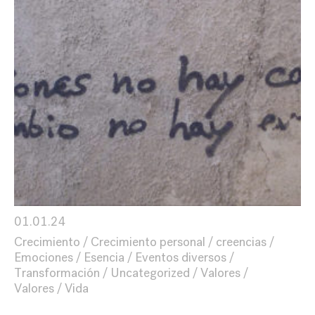
01.01.24
Crecimiento
Crecimiento personal
creencias
Emociones
Esencia
Eventos diversos
Transformación
Uncategorized
Valores
Valores
Vida