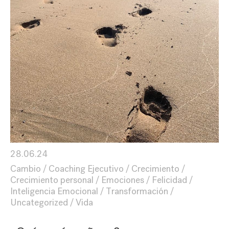
28.06.24
Cambio
Coaching Ejecutivo
Crecimiento
Crecimiento personal
Emociones
Felicidad
Inteligencia Emocional
Transformación
Uncategorized
Vida