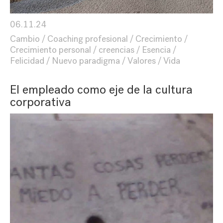
06.11.24
Cambio
Coaching profesional
Crecimiento
Crecimiento personal
creencias
Esencia
Felicidad
Nuevo paradigma
Valores
Vida
El empleado como eje de la cultura
corporativa