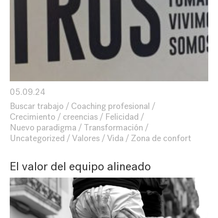
05.09.24
Buscar trabajo
Coaching profesional
Crecimiento
creencias
Felicidad
Nuevo paradigma
Transformación
Uncategorized
Valores
Vida
Zona de confort
El valor del equipo alineado