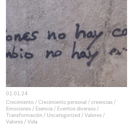
01.01.24
Crecimiento
Crecimiento personal
creencias
Emociones
Esencia
Eventos diversos
Transformación
Uncategorized
Valores
Valores
Vida