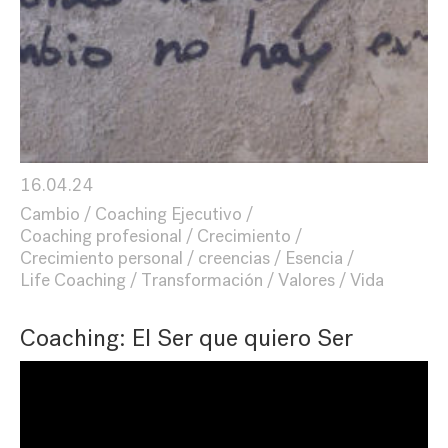
16.04.24
Cambio
Coaching Ejecutivo
Coaching profesional
Crecimiento
Crecimiento personal
creencias
Esencia
Life Coaching
Transformación
Valores
Vida
Coaching: El Ser que quiero Ser