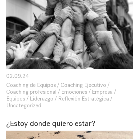
02.09.24
Coaching de Equipos
Coaching Ejecutivo
Coaching profesional
Emociones
Empresa
Equipos
Liderazgo
Reflexión Estratégica
Uncategorized
¿Estoy donde quiero estar?