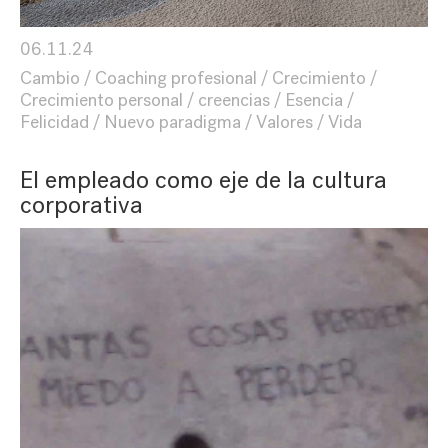
06.11.24
Cambio
Coaching profesional
Crecimiento
Crecimiento personal
creencias
Esencia
Felicidad
Nuevo paradigma
Valores
Vida
El empleado como eje de la cultura
corporativa