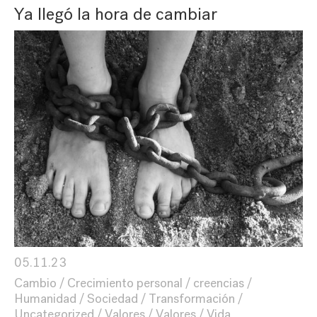
Ya llegó la hora de cambiar
05.11.23
Cambio
Crecimiento personal
creencias
Humanidad
Sociedad
Transformación
Uncategorized
Valores
Valores
Vida