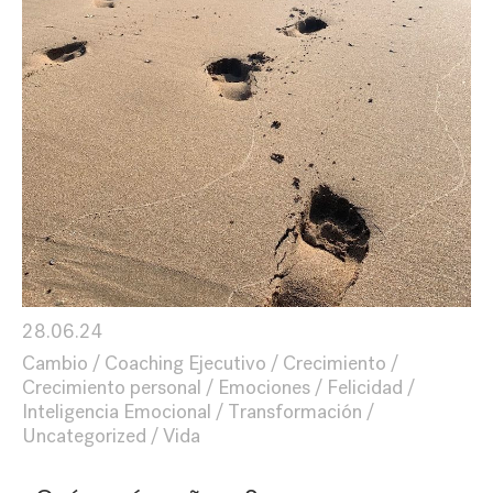
28.06.24
Cambio
Coaching Ejecutivo
Crecimiento
Crecimiento personal
Emociones
Felicidad
Inteligencia Emocional
Transformación
Uncategorized
Vida