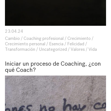
23.04.24
Cambio
Coaching profesional
Crecimiento
Crecimiento personal
Esencia
Felicidad
Transformación
Uncategorized
Valores
Vida
Iniciar un proceso de Coaching, ¿con
qué Coach?