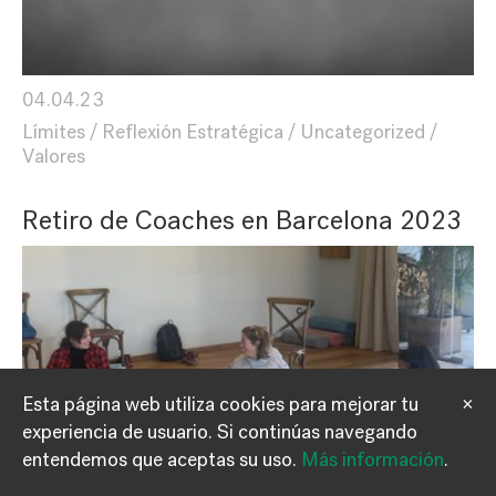
04.04.23
Límites
Reflexión Estratégica
Uncategorized
Valores
Retiro de Coaches en Barcelona 2023
Esta página web utiliza cookies para mejorar tu
×
experiencia de usuario.
Si continúas navegando
Información
Contacto
entendemos que aceptas su uso.
Más información
.