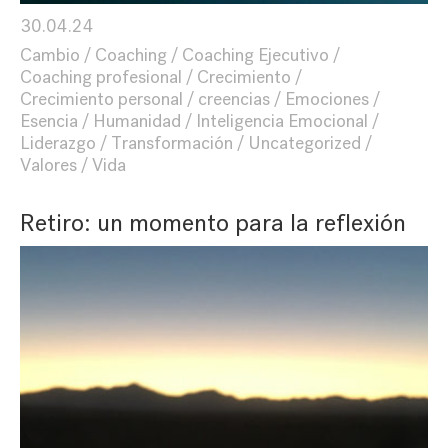
30.04.24
Cambio
Coaching
Coaching Ejecutivo
Coaching profesional
Crecimiento
Crecimiento personal
creencias
Emociones
Esencia
Humanidad
Inteligencia Emocional
Liderazgo
Transformación
Uncategorized
Valores
Vida
Retiro: un momento para la reflexión