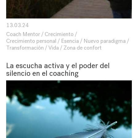
13.03.24
Coach Mentor
Crecimiento
Crecimiento personal
Esencia
Nuevo paradigma
Transformación
Vida
Zona de confort
La escucha activa y el poder del
silencio en el coaching