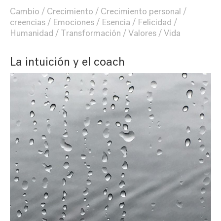
Cambio
Crecimiento
Crecimiento personal
creencias
Emociones
Esencia
Felicidad
Humanidad
Transformación
Valores
Vida
La intuición y el coach