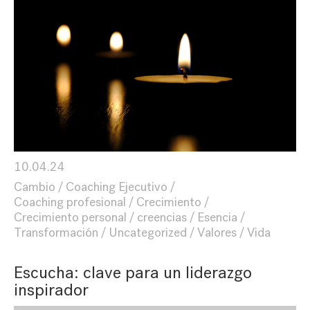
10.04.24
Cambio
Coaching Ejecutivo
Coaching profesional
Crecimiento
Crecimiento personal
creencias
Esencia
Transformación
Uncategorized
Valores
Vida
Escucha: clave para un liderazgo
inspirador