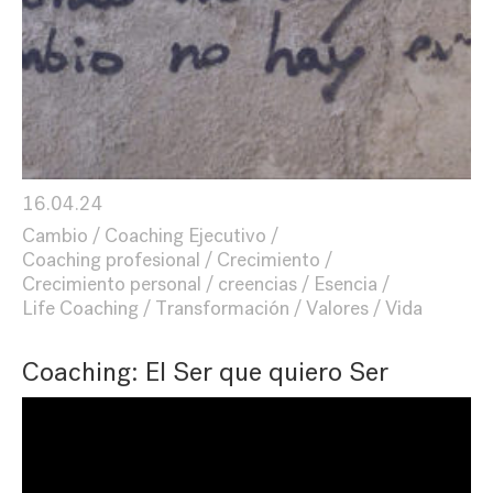
16.04.24
Cambio
Coaching Ejecutivo
Coaching profesional
Crecimiento
Crecimiento personal
creencias
Esencia
Life Coaching
Transformación
Valores
Vida
Coaching: El Ser que quiero Ser