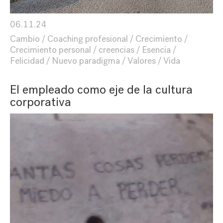
06.11.24
Cambio
Coaching profesional
Crecimiento
Crecimiento personal
creencias
Esencia
Felicidad
Nuevo paradigma
Valores
Vida
El empleado como eje de la cultura
corporativa