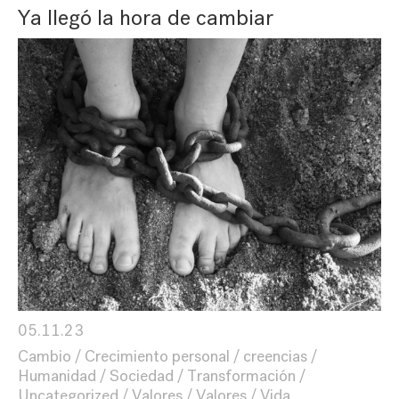
Ya llegó la hora de cambiar
05.11.23
Cambio
Crecimiento personal
creencias
Humanidad
Sociedad
Transformación
Uncategorized
Valores
Valores
Vida