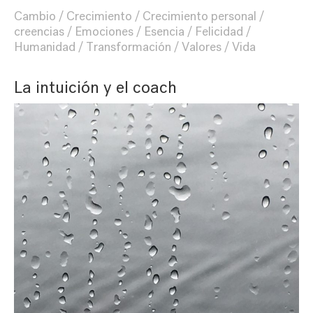
Cambio
Crecimiento
Crecimiento personal
creencias
Emociones
Esencia
Felicidad
Humanidad
Transformación
Valores
Vida
La intuición y el coach