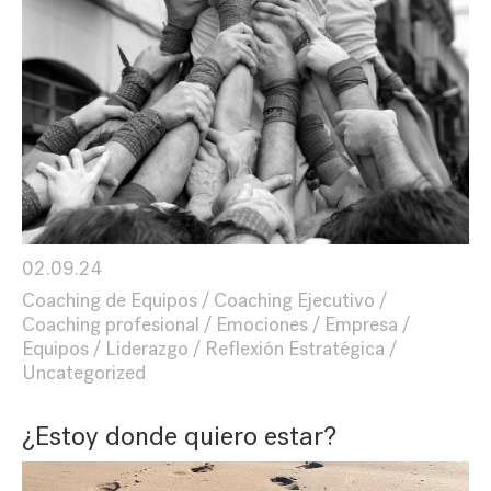
02.09.24
Coaching de Equipos
Coaching Ejecutivo
Coaching profesional
Emociones
Empresa
Equipos
Liderazgo
Reflexión Estratégica
Uncategorized
¿Estoy donde quiero estar?