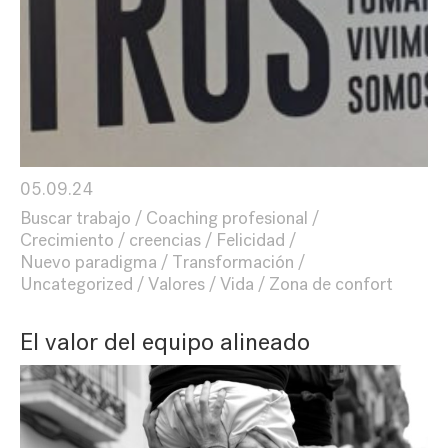
05.09.24
Buscar trabajo
Coaching profesional
Crecimiento
creencias
Felicidad
Nuevo paradigma
Transformación
Uncategorized
Valores
Vida
Zona de confort
El valor del equipo alineado