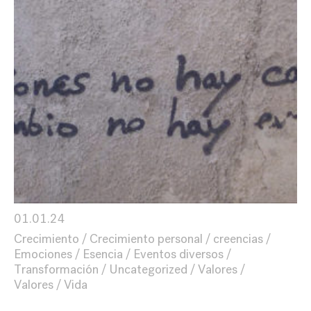
01.01.24
Crecimiento
Crecimiento personal
creencias
Emociones
Esencia
Eventos diversos
Transformación
Uncategorized
Valores
Valores
Vida