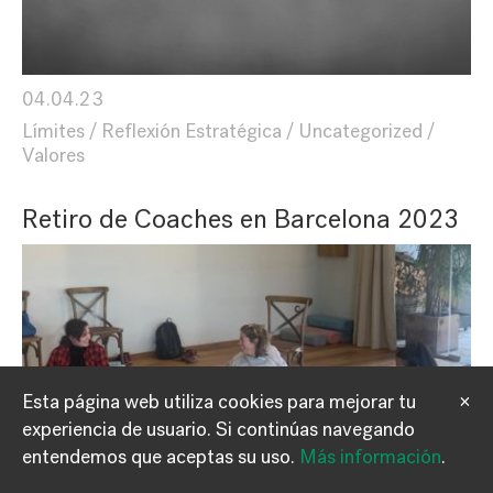
04.04.23
Límites
Reflexión Estratégica
Uncategorized
Valores
Retiro de Coaches en Barcelona 2023
Esta página web utiliza cookies para mejorar tu
×
experiencia de usuario.
Si continúas navegando
Información
Contacto
entendemos que aceptas su uso.
Más información
.