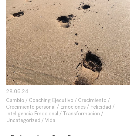
28.06.24
Cambio
Coaching Ejecutivo
Crecimiento
Crecimiento personal
Emociones
Felicidad
Inteligencia Emocional
Transformación
Uncategorized
Vida