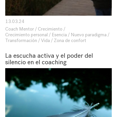
13.03.24
Coach Mentor
Crecimiento
Crecimiento personal
Esencia
Nuevo paradigma
Transformación
Vida
Zona de confort
La escucha activa y el poder del
silencio en el coaching