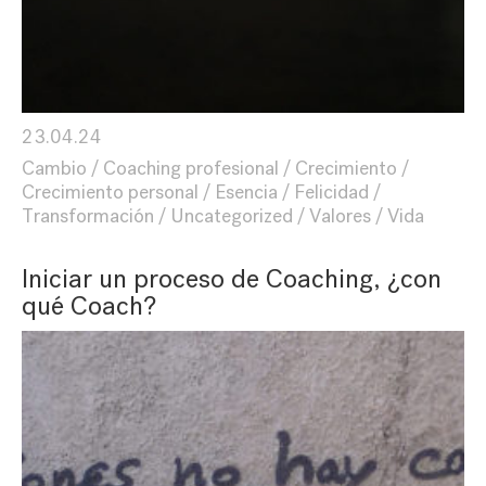
23.04.24
Cambio
Coaching profesional
Crecimiento
Crecimiento personal
Esencia
Felicidad
Transformación
Uncategorized
Valores
Vida
Iniciar un proceso de Coaching, ¿con
qué Coach?