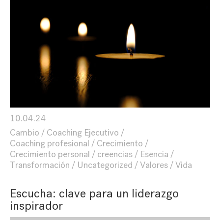
10.04.24
Cambio
Coaching Ejecutivo
Coaching profesional
Crecimiento
Crecimiento personal
creencias
Esencia
Transformación
Uncategorized
Valores
Vida
Escucha: clave para un liderazgo
inspirador