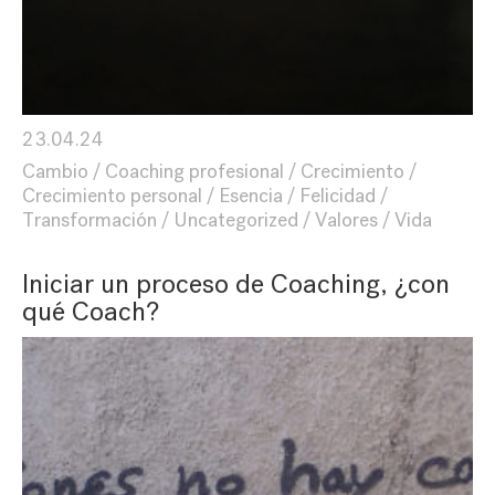
23.04.24
Cambio
Coaching profesional
Crecimiento
Crecimiento personal
Esencia
Felicidad
Transformación
Uncategorized
Valores
Vida
Iniciar un proceso de Coaching, ¿con
qué Coach?