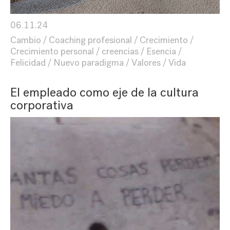
06.11.24
Cambio
Coaching profesional
Crecimiento
Crecimiento personal
creencias
Esencia
Felicidad
Nuevo paradigma
Valores
Vida
El empleado como eje de la cultura
corporativa