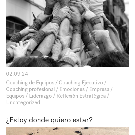
02.09.24
Coaching de Equipos
Coaching Ejecutivo
Coaching profesional
Emociones
Empresa
Equipos
Liderazgo
Reflexión Estratégica
Uncategorized
¿Estoy donde quiero estar?