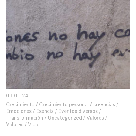
01.01.24
Crecimiento
Crecimiento personal
creencias
Emociones
Esencia
Eventos diversos
Transformación
Uncategorized
Valores
Valores
Vida