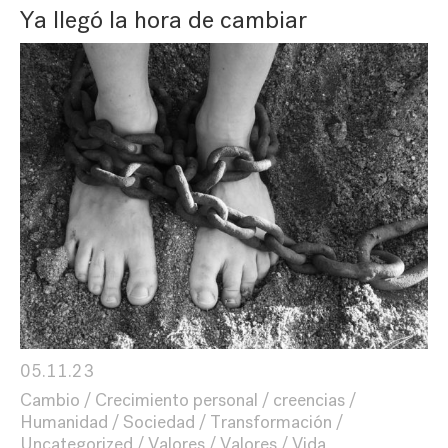
Ya llegó la hora de cambiar
05.11.23
Cambio
Crecimiento personal
creencias
Humanidad
Sociedad
Transformación
Uncategorized
Valores
Valores
Vida