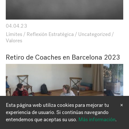
04.04.23
Límites
Reflexión Estratégica
Uncategorized
Valores
Retiro de Coaches en Barcelona 2023
Esta página web utiliza cookies para mejorar tu
×
experiencia de usuario.
Si continúas navegando
Información
Contacto
entendemos que aceptas su uso.
Más información
.