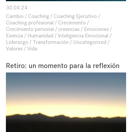
30.04.24
Cambio
Coaching
Coaching Ejecutivo
Coaching profesional
Crecimiento
Crecimiento personal
creencias
Emociones
Esencia
Humanidad
Inteligencia Emocional
Liderazgo
Transformación
Uncategorized
Valores
Vida
Retiro: un momento para la reflexión