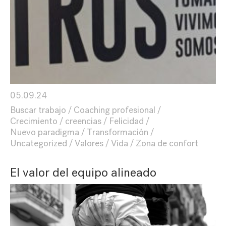
05.09.24
Buscar trabajo
Coaching profesional
Crecimiento
creencias
Felicidad
Nuevo paradigma
Transformación
Uncategorized
Valores
Vida
Zona de confort
El valor del equipo alineado