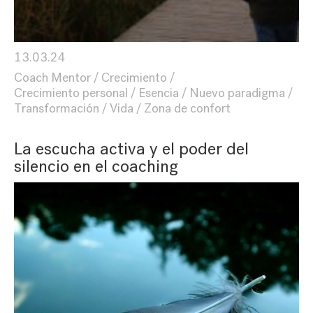
13.03.24
Coach Mentor
Crecimiento
Crecimiento personal
Esencia
Nuevo paradigma
Transformación
Vida
Zona de confort
La escucha activa y el poder del
silencio en el coaching