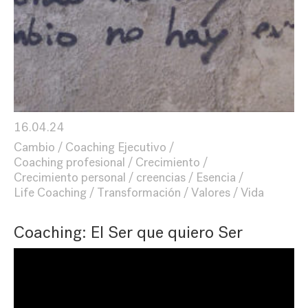
16.04.24
Cambio
Coaching Ejecutivo
Coaching profesional
Crecimiento
Crecimiento personal
creencias
Esencia
Life Coaching
Transformación
Valores
Vida
Coaching: El Ser que quiero Ser