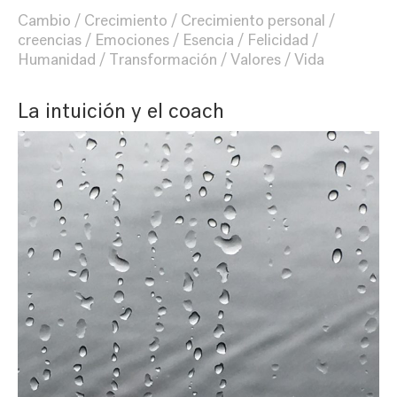
Cambio
Crecimiento
Crecimiento personal
creencias
Emociones
Esencia
Felicidad
Humanidad
Transformación
Valores
Vida
La intuición y el coach