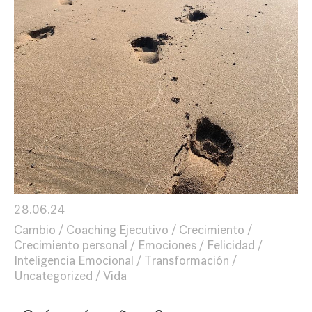
28.06.24
Cambio
Coaching Ejecutivo
Crecimiento
Crecimiento personal
Emociones
Felicidad
Inteligencia Emocional
Transformación
Uncategorized
Vida