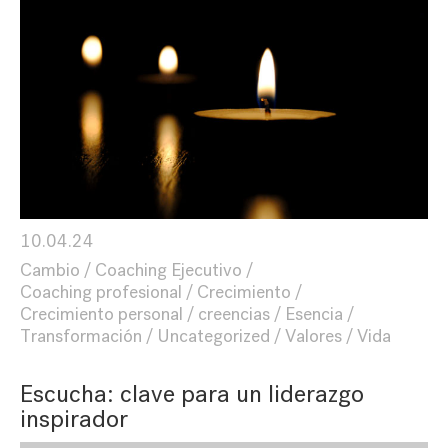
10.04.24
Cambio
Coaching Ejecutivo
Coaching profesional
Crecimiento
Crecimiento personal
creencias
Esencia
Transformación
Uncategorized
Valores
Vida
Escucha: clave para un liderazgo
inspirador