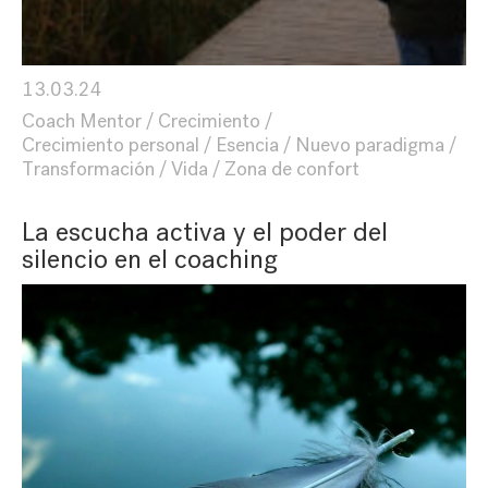
13.03.24
Coach Mentor
Crecimiento
Crecimiento personal
Esencia
Nuevo paradigma
Transformación
Vida
Zona de confort
La escucha activa y el poder del
silencio en el coaching