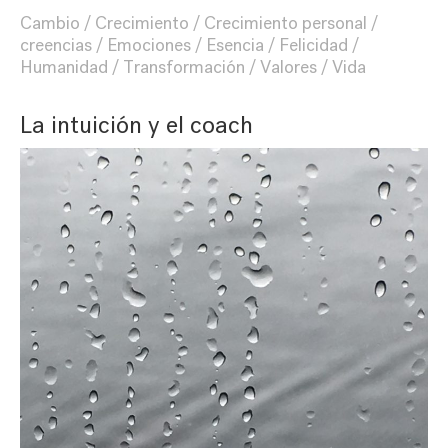
Cambio
Crecimiento
Crecimiento personal
creencias
Emociones
Esencia
Felicidad
Humanidad
Transformación
Valores
Vida
La intuición y el coach