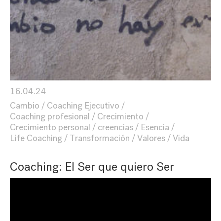
16.04.24
Cambio
Coaching Ejecutivo
Coaching profesional
Crecimiento
Crecimiento personal
creencias
Esencia
Life Coaching
Transformación
Valores
Vida
Coaching: El Ser que quiero Ser