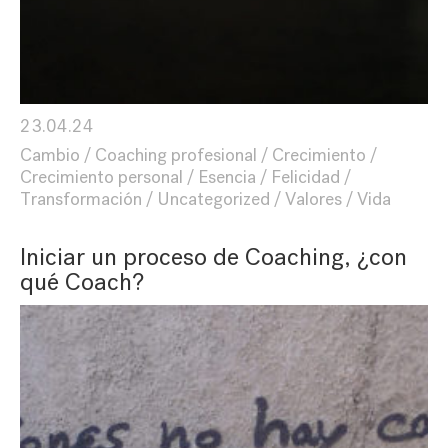
23.04.24
Cambio
Coaching profesional
Crecimiento
Crecimiento personal
Esencia
Felicidad
Transformación
Uncategorized
Valores
Vida
Iniciar un proceso de Coaching, ¿con
qué Coach?