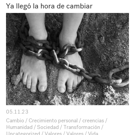
Ya llegó la hora de cambiar
05.11.23
Cambio
Crecimiento personal
creencias
Humanidad
Sociedad
Transformación
Uncategorized
Valores
Valores
Vida