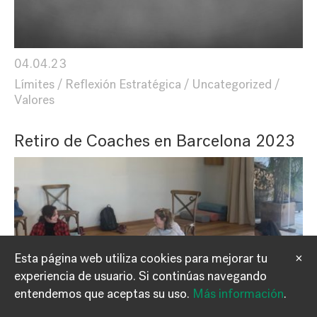
04.04.23
Límites
Reflexión Estratégica
Uncategorized
Valores
Retiro de Coaches en Barcelona 2023
Esta página web utiliza cookies para mejorar tu
×
experiencia de usuario.
Si continúas navegando
Información
Contacto
entendemos que aceptas su uso.
Más información
.