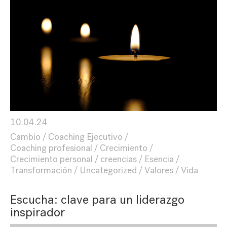
10.04.24
Cambio
Coaching Ejecutivo
Coaching profesional
Crecimiento
Crecimiento personal
creencias
Esencia
Transformación
Uncategorized
Valores
Vida
Escucha: clave para un liderazgo
inspirador