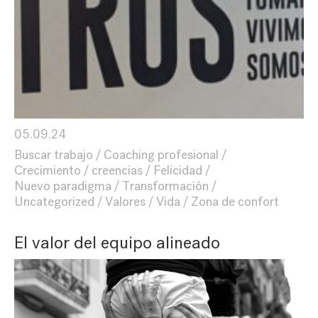
05.09.24
Buscar trabajo
Coaching profesional
Crecimiento
creencias
Felicidad
Nuevo paradigma
Transformación
Uncategorized
Valores
Vida
Zona de confort
El valor del equipo alineado