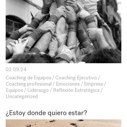
02.09.24
Coaching de Equipos
Coaching Ejecutivo
Coaching profesional
Emociones
Empresa
Equipos
Liderazgo
Reflexión Estratégica
Uncategorized
¿Estoy donde quiero estar?