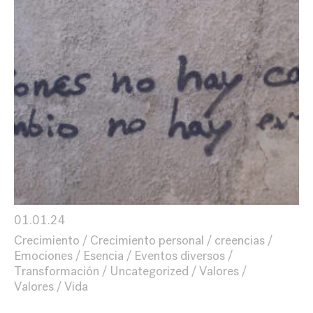
01.01.24
Crecimiento
Crecimiento personal
creencias
Emociones
Esencia
Eventos diversos
Transformación
Uncategorized
Valores
Valores
Vida