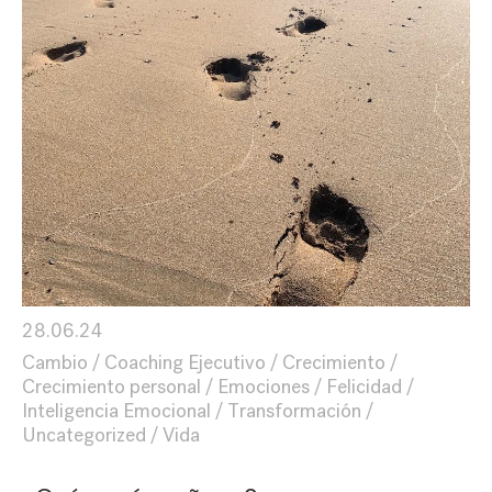
28.06.24
Cambio
Coaching Ejecutivo
Crecimiento
Crecimiento personal
Emociones
Felicidad
Inteligencia Emocional
Transformación
Uncategorized
Vida