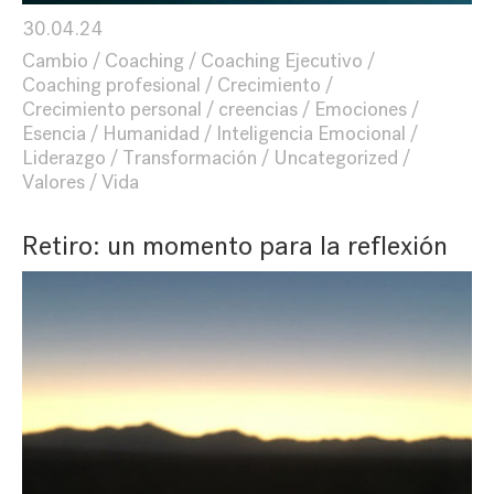
30.04.24
Cambio
Coaching
Coaching Ejecutivo
Coaching profesional
Crecimiento
Crecimiento personal
creencias
Emociones
Esencia
Humanidad
Inteligencia Emocional
Liderazgo
Transformación
Uncategorized
Valores
Vida
Retiro: un momento para la reflexión